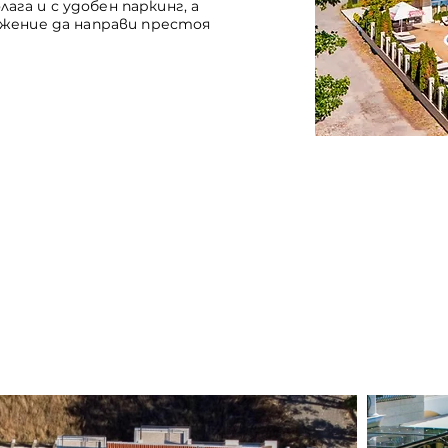
га и с удобен паркинг, а
ожение да направи престоя