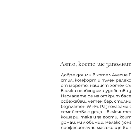
Лято, което ще запомнит
Добре дошли в хотел Avenue D
стил, комфорт и пълен релакс
от морето, нашият хотел съ
всички необходими удобства з
Насладете се на открит басей
освежаващ летен бар, стилни
безплатен Wi-Fi. Разполагаме 
семейства с деца – включите
кошари, така и за гости, кои
домашни любимци. Релакс зона
професионални масажи ще ви 