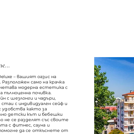
е...
eluxe – вашият оазис на
. Разположен само на крачка
четава модерна естетика с
а пълноценна почивка.
н с шезлонги и чадъри,
 стаи с индивидуален сейф и
с удобства както за
лно детски кът и бебешки
то не се разделят със своите
та с фитнес, сауна и
помогне да се откъснете от